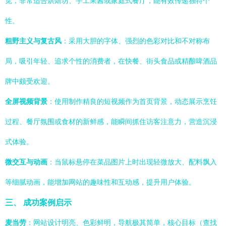
觉，非常适合烘焙坊、手工果酱或家庭式餐厅，能有效传递独特个
性。
粗野主义与复古风
：采用大胆的字体、强烈的色彩对比和不对称布
局，吸引年轻、追求个性的消费者，在快餐、街头食品或精酿啤酒品
牌中颇受欢迎。
全屏视频背景
：使用制作精良的短视频作为首页背景，动态展示烹饪
过程、餐厅氛围或食材的新鲜感，能瞬间抓住访客注意力，营造沉浸
式体验。
微交互与动画
：当鼠标悬停在菜品图片上时出现轻微放大、配料飘入
等细腻动画，能增加网站的趣味性和互动感，提升用户体验。
三、 成功案例启示
麦当劳
：网站设计明亮、色彩鲜明，导航极其简单，核心目标（查找